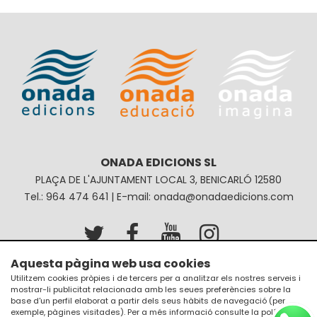
ONADA EDICIONS SL
PLAÇA DE L'AJUNTAMENT LOCAL 3, BENICARLÓ 12580
Tel.: 964 474 641 | E-mail: onada@onadaedicions.com
Aquesta pàgina web usa cookies
Avís legal
Política de privacitat
Utilitzem cookies pròpies i de tercers per a analitzar els nostres serveis i
mostrar-li publicitat relacionada amb les seues preferències sobre la
Política de galetes
Condicions de compra
base d'un perfil elaborat a partir dels seus hàbits de navegació (per
exemple, pàgines visitades). Per a més informació consulte la
política de