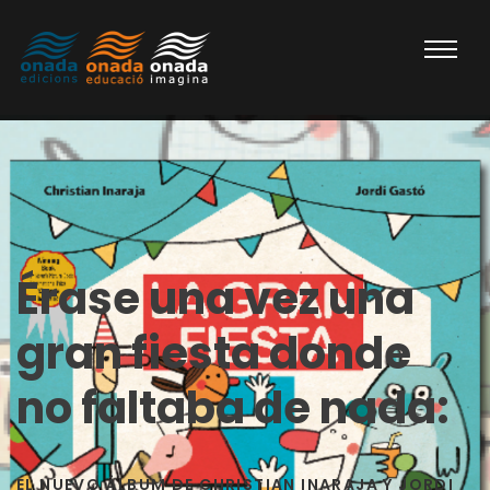
Érase una vez una
gran fiesta donde
no faltaba de nada:
EL NUEVO ÁLBUM DE CHRISTIAN INARAJA Y JORDI