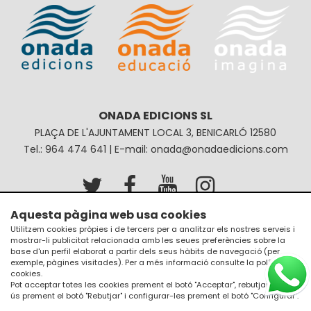
ONADA EDICIONS SL
PLAÇA DE L'AJUNTAMENT LOCAL 3, BENICARLÓ 12580
Tel.: 964 474 641 | E-mail: onada@onadaedicions.com
Aquesta pàgina web usa cookies
Avís legal
Política de privacitat
Utilitzem cookies pròpies i de tercers per a analitzar els nostres serveis i
mostrar-li publicitat relacionada amb les seues preferències sobre la
Política de galetes
Condicions de compra
base d'un perfil elaborat a partir dels seus hàbits de navegació (per
exemple, pàgines visitades). Per a més informació consulte la
política de
cookies
.
Pot acceptar totes les cookies prement el botó "Acceptar", rebutjar el seu
ús prement el botó "Rebutjar" i configurar-les prement el botó "Configurar".