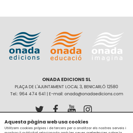
ONADA EDICIONS SL
PLAÇA DE L'AJUNTAMENT LOCAL 3, BENICARLÓ 12580
Tel.: 964 474 641 | E-mail: onada@onadaedicions.com
Aquesta pàgina web usa cookies
Avís legal
Política de privacitat
Utilitzem cookies pròpies i de tercers per a analitzar els nostres serveis i
mostrar-li publicitat relacionada amb les seues preferències sobre la