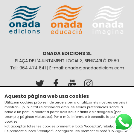
ONADA EDICIONS SL
PLAÇA DE L'AJUNTAMENT LOCAL 3, BENICARLÓ 12580
Tel.: 964 474 641 | E-mail: onada@onadaedicions.com
Aquesta pàgina web usa cookies
Avís legal
Política de privacitat
Utilitzem cookies pròpies i de tercers per a analitzar els nostres serveis i
mostrar-li publicitat relacionada amb les seues preferències sobre la
Política de galetes
Condicions de compra
base d'un perfil elaborat a partir dels seus hàbits de navegació (per
exemple, pàgines visitades). Per a més informació consulte la
política de
cookies
.
Pot acceptar totes les cookies prement el botó "Acceptar", rebutjar el seu
ús prement el botó "Rebutjar" i configurar-les prement el botó "Configurar".