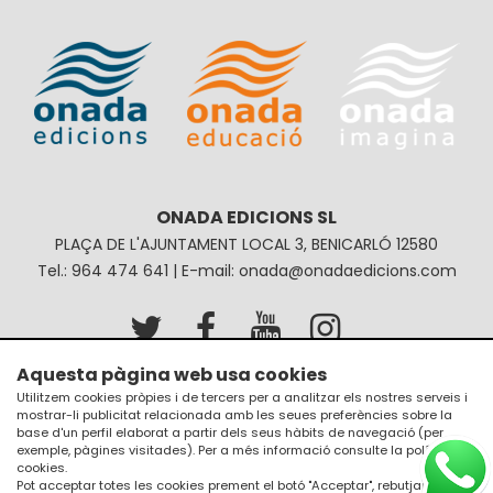
ONADA EDICIONS SL
PLAÇA DE L'AJUNTAMENT LOCAL 3, BENICARLÓ 12580
Tel.: 964 474 641 | E-mail: onada@onadaedicions.com
Aquesta pàgina web usa cookies
Avís legal
Política de privacitat
Utilitzem cookies pròpies i de tercers per a analitzar els nostres serveis i
mostrar-li publicitat relacionada amb les seues preferències sobre la
Política de galetes
Condicions de compra
base d'un perfil elaborat a partir dels seus hàbits de navegació (per
exemple, pàgines visitades). Per a més informació consulte la
política de
cookies
.
Pot acceptar totes les cookies prement el botó "Acceptar", rebutjar el seu