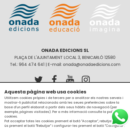
ONADA EDICIONS SL
PLAÇA DE L'AJUNTAMENT LOCAL 3, BENICARLÓ 12580
Tel.: 964 474 641 | E-mail: onada@onadaedicions.com
Aquesta pàgina web usa cookies
Avís legal
Política de privacitat
Utilitzem cookies pròpies i de tercers per a analitzar els nostres serveis i
mostrar-li publicitat relacionada amb les seues preferències sobre la
Política de galetes
Condicions de compra
base d'un perfil elaborat a partir dels seus hàbits de navegació (per
exemple, pàgines visitades). Per a més informació consulte la
política de
cookies
.
Pot acceptar totes les cookies prement el botó "Acceptar", rebutjar el seu
ús prement el botó "Rebutjar" i configurar-les prement el botó "Configurar".