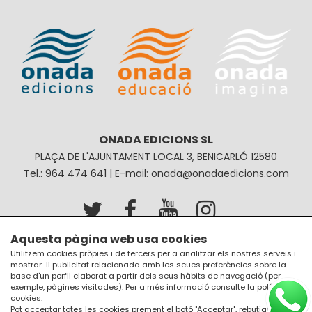
ONADA EDICIONS SL
PLAÇA DE L'AJUNTAMENT LOCAL 3, BENICARLÓ 12580
Tel.: 964 474 641 | E-mail: onada@onadaedicions.com
Aquesta pàgina web usa cookies
Avís legal
Política de privacitat
Utilitzem cookies pròpies i de tercers per a analitzar els nostres serveis i
mostrar-li publicitat relacionada amb les seues preferències sobre la
Política de galetes
Condicions de compra
base d'un perfil elaborat a partir dels seus hàbits de navegació (per
exemple, pàgines visitades). Per a més informació consulte la
política de
cookies
.
Pot acceptar totes les cookies prement el botó "Acceptar", rebutjar el seu