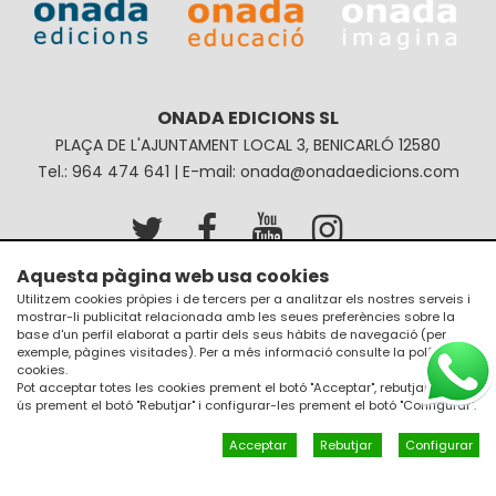
ONADA EDICIONS SL
PLAÇA DE L'AJUNTAMENT LOCAL 3, BENICARLÓ 12580
Tel.: 964 474 641 | E-mail: onada@onadaedicions.com
Aquesta pàgina web usa cookies
Avís legal
Política de privacitat
Utilitzem cookies pròpies i de tercers per a analitzar els nostres serveis i
mostrar-li publicitat relacionada amb les seues preferències sobre la
Política de galetes
Condicions de compra
base d'un perfil elaborat a partir dels seus hàbits de navegació (per
exemple, pàgines visitades). Per a més informació consulte la
política de
cookies
.
Pot acceptar totes les cookies prement el botó "Acceptar", rebutjar el seu
ús prement el botó "Rebutjar" i configurar-les prement el botó "Configurar".
Acceptar
Rebutjar
Configurar
Un diseño de
JM Disseny a internet